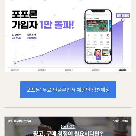
포포몬: 무료 인플루언서 체험단 협찬매칭